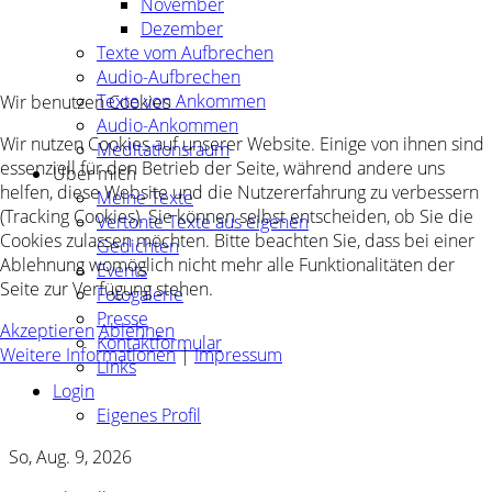
November
Dezember
Texte vom Aufbrechen
Audio-Aufbrechen
Texte von Ankommen
Wir benutzen Cookies
Audio-Ankommen
Wir nutzen Cookies auf unserer Website. Einige von ihnen sind
Meditationsraum
essenziell für den Betrieb der Seite, während andere uns
Über mich
helfen, diese Website und die Nutzererfahrung zu verbessern
Meine Texte
(Tracking Cookies). Sie können selbst entscheiden, ob Sie die
Vertonte Texte aus eigenen
Cookies zulassen möchten. Bitte beachten Sie, dass bei einer
Gedichten
Ablehnung womöglich nicht mehr alle Funktionalitäten der
Events
Seite zur Verfügung stehen.
Fotogalerie
Presse
Akzeptieren
Ablehnen
Kontaktformular
Weitere Informationen
|
Impressum
Links
Login
Eigenes Profil
So, Aug. 9, 2026