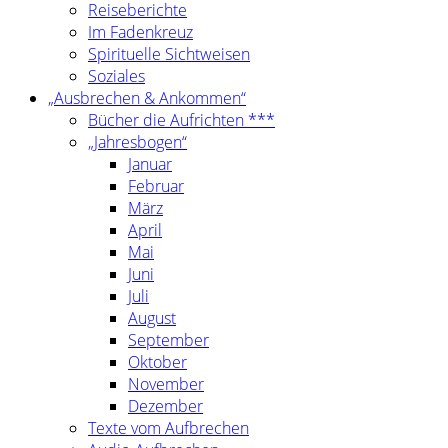
Reiseberichte
Im Fadenkreuz
Spirituelle Sichtweisen
Soziales
„Ausbrechen & Ankommen“
Bücher die Aufrichten ***
„Jahresbogen“
Januar
Februar
März
April
Mai
Juni
Juli
August
September
Oktober
November
Dezember
Texte vom Aufbrechen