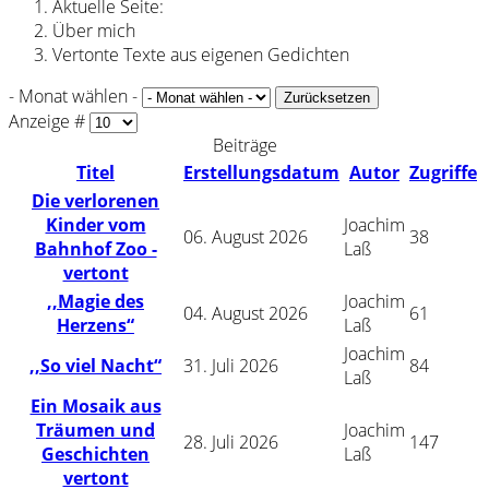
Aktuelle Seite:
Über mich
Vertonte Texte aus eigenen Gedichten
- Monat wählen -
Zurücksetzen
Anzeige #
Beiträge
Titel
Erstellungsdatum
Autor
Zugriffe
Die verlorenen
Kinder vom
Joachim
06. August 2026
38
Bahnhof Zoo -
Laß
vertont
,,Magie des
Joachim
04. August 2026
61
Herzens“
Laß
Joachim
,,So viel Nacht“
31. Juli 2026
84
Laß
Ein Mosaik aus
Träumen und
Joachim
28. Juli 2026
147
Geschichten
Laß
vertont