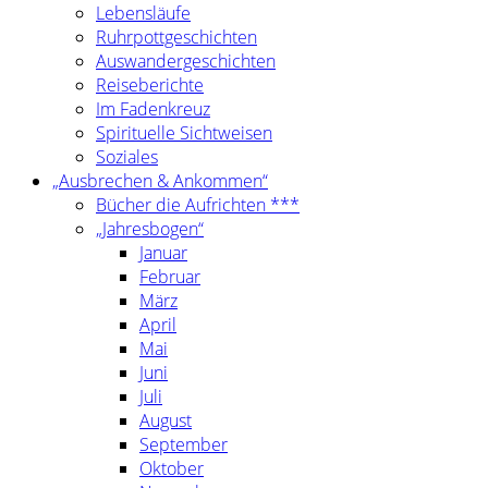
Lebensläufe
Ruhrpottgeschichten
Auswandergeschichten
Reiseberichte
Im Fadenkreuz
Spirituelle Sichtweisen
Soziales
„Ausbrechen & Ankommen“
Bücher die Aufrichten ***
„Jahresbogen“
Januar
Februar
März
April
Mai
Juni
Juli
August
September
Oktober