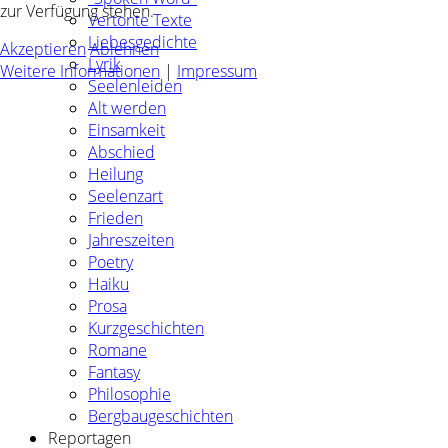
zur Verfügung stehen.
Vertonte Texte
Liebesgedichte
Akzeptieren
Ablehnen
Lyrik
Weitere Informationen
|
Impressum
Seelenleiden
Alt werden
Einsamkeit
Abschied
Heilung
Seelenzart
Frieden
Jahreszeiten
Poetry
Haiku
Prosa
Kurzgeschichten
Romane
Fantasy
Philosophie
Bergbaugeschichten
Reportagen