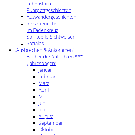
Lebensläufe
Ruhrpottgeschichten
Auswandergeschichten
Reiseberichte
Im Fadenkreuz
Spirituelle Sichtweisen
Soziales
„Ausbrechen & Ankommen“
Bücher die Aufrichten ***
„Jahresbogen“
Januar
Februar
März
April
Mai
Juni
Juli
August
September
Oktober