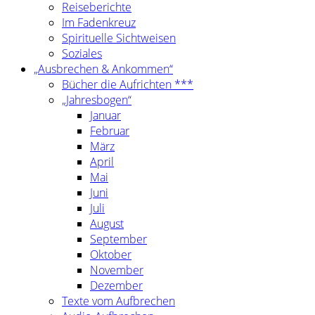
Reiseberichte
Im Fadenkreuz
Spirituelle Sichtweisen
Soziales
„Ausbrechen & Ankommen“
Bücher die Aufrichten ***
„Jahresbogen“
Januar
Februar
März
April
Mai
Juni
Juli
August
September
Oktober
November
Dezember
Texte vom Aufbrechen