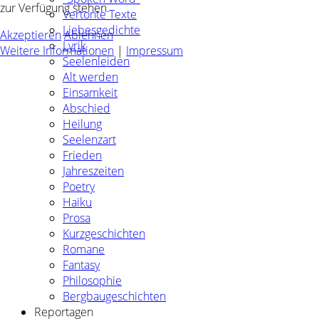
zur Verfügung stehen.
Vertonte Texte
Liebesgedichte
Akzeptieren
Ablehnen
Lyrik
Weitere Informationen
|
Impressum
Seelenleiden
Alt werden
Einsamkeit
Abschied
Heilung
Seelenzart
Frieden
Jahreszeiten
Poetry
Haiku
Prosa
Kurzgeschichten
Romane
Fantasy
Philosophie
Bergbaugeschichten
Reportagen