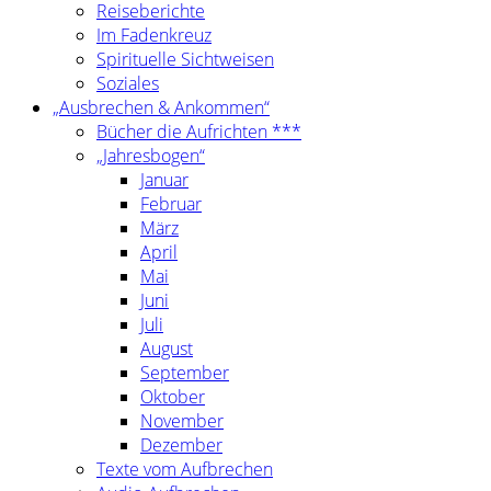
Reiseberichte
Im Fadenkreuz
Spirituelle Sichtweisen
Soziales
„Ausbrechen & Ankommen“
Bücher die Aufrichten ***
„Jahresbogen“
Januar
Februar
März
April
Mai
Juni
Juli
August
September
Oktober
November
Dezember
Texte vom Aufbrechen