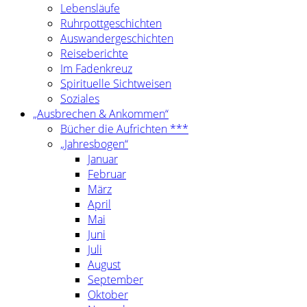
Lebensläufe
Ruhrpottgeschichten
Auswandergeschichten
Reiseberichte
Im Fadenkreuz
Spirituelle Sichtweisen
Soziales
„Ausbrechen & Ankommen“
Bücher die Aufrichten ***
„Jahresbogen“
Januar
Februar
März
April
Mai
Juni
Juli
August
September
Oktober