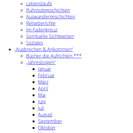
Lebensläufe
Ruhrpottgeschichten
Auswandergeschichten
Reiseberichte
Im Fadenkreuz
Spirituelle Sichtweisen
Soziales
„Ausbrechen & Ankommen“
Bücher die Aufrichten ***
„Jahresbogen“
Januar
Februar
März
April
Mai
Juni
Juli
August
September
Oktober