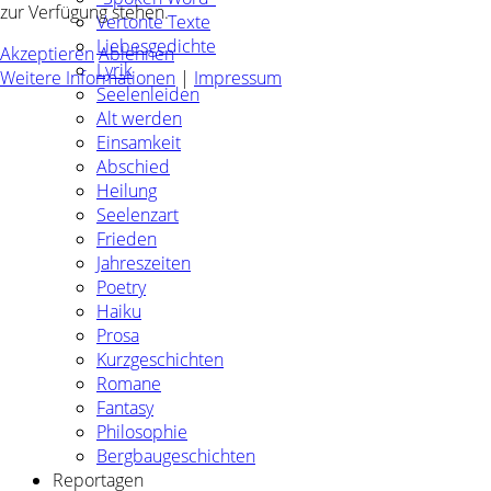
zur Verfügung stehen.
Vertonte Texte
Liebesgedichte
Akzeptieren
Ablehnen
Lyrik
Weitere Informationen
|
Impressum
Seelenleiden
Alt werden
Einsamkeit
Abschied
Heilung
Seelenzart
Frieden
Jahreszeiten
Poetry
Haiku
Prosa
Kurzgeschichten
Romane
Fantasy
Philosophie
Bergbaugeschichten
Reportagen