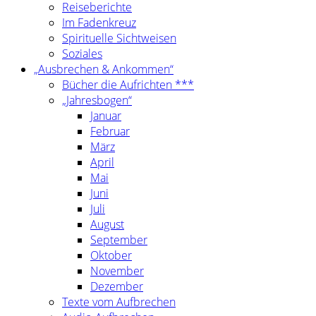
Reiseberichte
Im Fadenkreuz
Spirituelle Sichtweisen
Soziales
„Ausbrechen & Ankommen“
Bücher die Aufrichten ***
„Jahresbogen“
Januar
Februar
März
April
Mai
Juni
Juli
August
September
Oktober
November
Dezember
Texte vom Aufbrechen