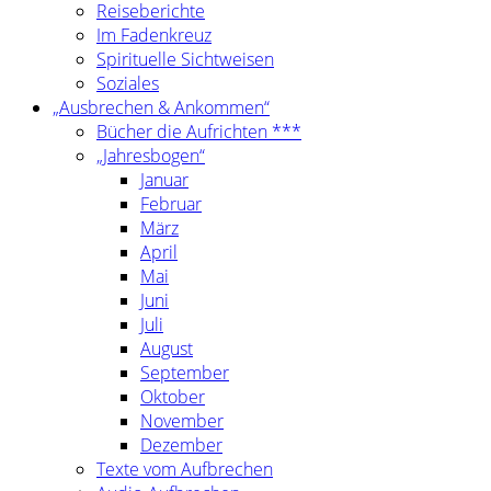
Reiseberichte
Im Fadenkreuz
Spirituelle Sichtweisen
Soziales
„Ausbrechen & Ankommen“
Bücher die Aufrichten ***
„Jahresbogen“
Januar
Februar
März
April
Mai
Juni
Juli
August
September
Oktober
November
Dezember
Texte vom Aufbrechen