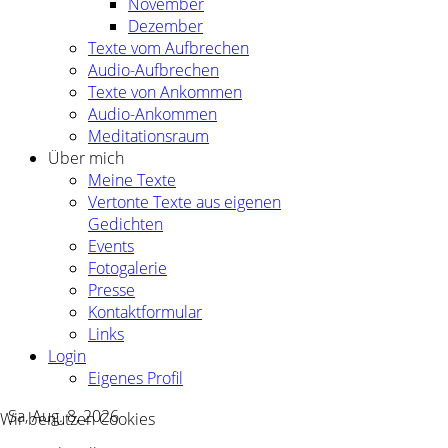
November
Dezember
Texte vom Aufbrechen
Audio-Aufbrechen
Texte von Ankommen
Audio-Ankommen
Meditationsraum
Über mich
Meine Texte
Vertonte Texte aus eigenen
Gedichten
Events
Fotogalerie
Presse
Kontaktformular
Links
Login
Eigenes Profil
Sa, Aug. 8, 2026
Wir benutzen Cookies