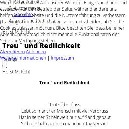
Aktuelle Seite:
Wir nutzen Cookies auf unserer Website. Einige von ihnen sind
Autorentexte
essenziell für den Betrieb der Seite, während andere uns
Gedichte
helfen, diese Website und die Nutzererfahrung zu verbessern
Treu` und Redlichkeit
(Tracking Cookies). Sie können selbst entscheiden, ob Sie die
Cookies zulassen möchten. Bitte beachten Sie, dass bei einer
Horst M. Kohl
Ablehnung womöglich nicht mehr alle Funktionalitäten der
Seite zur Verfügung stehen.
Treu` und Redlichkeit
Akzeptieren
Ablehnen
Weitere Informationen
|
Impressum
Ratings
(1)
Horst M. Kohl
Treu` und Redlichkeit
Trotz Überfluss
Lebt so mancher Mensch mit viel Verdruss
Hat in seiner Scheinwelt nur auf Sand gebaut
Sich deshalb auch so manchen Tag versaut