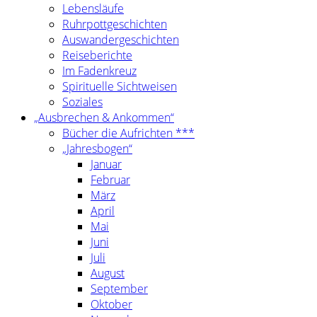
Lebensläufe
Ruhrpottgeschichten
Auswandergeschichten
Reiseberichte
Im Fadenkreuz
Spirituelle Sichtweisen
Soziales
„Ausbrechen & Ankommen“
Bücher die Aufrichten ***
„Jahresbogen“
Januar
Februar
März
April
Mai
Juni
Juli
August
September
Oktober