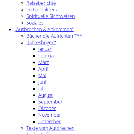
Reiseberichte
Im Fadenkreuz
Spirituelle Sichtweisen
Soziales
„Ausbrechen & Ankommen“
Bücher die Aufrichten ***
„Jahresbogen“
Januar
Februar
März
April
Mai
Juni
Juli
August
September
Oktober
November
Dezember
Texte vom Aufbrechen