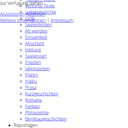
zur Verfügung stehen.
Vertonte Texte
Liebesgedichte
Akzeptieren
Ablehnen
Lyrik
Weitere Informationen
|
Impressum
Seelenleiden
Alt werden
Einsamkeit
Abschied
Heilung
Seelenzart
Frieden
Jahreszeiten
Poetry
Haiku
Prosa
Kurzgeschichten
Romane
Fantasy
Philosophie
Bergbaugeschichten
Reportagen