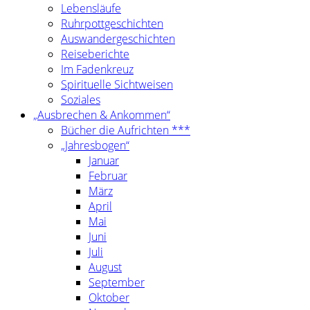
Lebensläufe
Ruhrpottgeschichten
Auswandergeschichten
Reiseberichte
Im Fadenkreuz
Spirituelle Sichtweisen
Soziales
„Ausbrechen & Ankommen“
Bücher die Aufrichten ***
„Jahresbogen“
Januar
Februar
März
April
Mai
Juni
Juli
August
September
Oktober