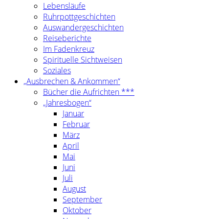
Lebensläufe
Ruhrpottgeschichten
Auswandergeschichten
Reiseberichte
Im Fadenkreuz
Spirituelle Sichtweisen
Soziales
„Ausbrechen & Ankommen“
Bücher die Aufrichten ***
„Jahresbogen“
Januar
Februar
März
April
Mai
Juni
Juli
August
September
Oktober