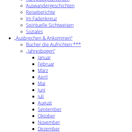
Auswandergeschichten
Reiseberichte
Im Fadenkreuz
Spirituelle Sichtweisen
Soziales
„Ausbrechen & Ankommen“
Bücher die Aufrichten ***
„Jahresbogen“
Januar
Februar
März
April
Mai
Juni
Juli
August
September
Oktober
November
Dezember