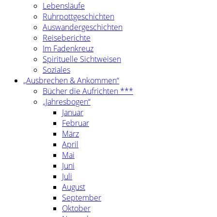
Lebensläufe
Ruhrpottgeschichten
Auswandergeschichten
Reiseberichte
Im Fadenkreuz
Spirituelle Sichtweisen
Soziales
„Ausbrechen & Ankommen“
Bücher die Aufrichten ***
„Jahresbogen“
Januar
Februar
März
April
Mai
Juni
Juli
August
September
Oktober