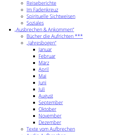
Reiseberichte
Im Fadenkreuz
Spirituelle Sichtweisen
Soziales
„Ausbrechen & Ankommen“
Bücher die Aufrichten ***
„Jahresbogen“
Januar
Februar
März
April
Mai
Juni
Juli
August
September
Oktober
November
Dezember
Texte vom Aufbrechen