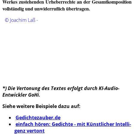
Werkes zustehenden Ur­he­ber­rech­te an der Gesamtkomposition
vollständig und unwiderruflich übertragen.
© Joachim Laß -
*) Die Vertonung des Textes erfolgt durch KI-Audio-
Entwickler GoHi.
Siehe weitere Beispiele dazu auf:
Gedichtezauber.de
einfach hören: Gedichte - mit Künst­li­cher In­tel­li­
genz vertont