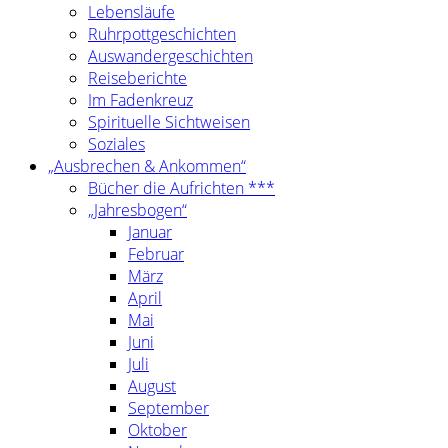
Lebensläufe
Ruhrpottgeschichten
Auswandergeschichten
Reiseberichte
Im Fadenkreuz
Spirituelle Sichtweisen
Soziales
„Ausbrechen & Ankommen“
Bücher die Aufrichten ***
„Jahresbogen“
Januar
Februar
März
April
Mai
Juni
Juli
August
September
Oktober