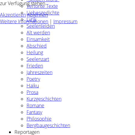
zur Verfügung stehen.
Vertonte Texte
Liebesgedichte
Akzeptieren
Ablehnen
Lyrik
Weitere Informationen
|
Impressum
Seelenleiden
Alt werden
Einsamkeit
Abschied
Heilung
Seelenzart
Frieden
Jahreszeiten
Poetry
Haiku
Prosa
Kurzgeschichten
Romane
Fantasy
Philosophie
Bergbaugeschichten
Reportagen