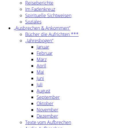
Reiseberichte
Im Fadenkreuz
Spirituelle Sichtweisen
Soziales
„Ausbrechen & Ankommen“
Bücher die Aufrichten ***
„Jahresbogen“
Januar
Februar
März
April
Mai
Juni
Juli
August
September
Oktober
November
Dezember
Texte vom Aufbrechen