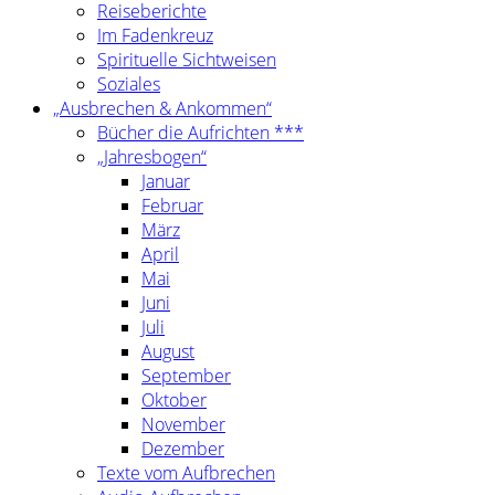
Reiseberichte
Im Fadenkreuz
Spirituelle Sichtweisen
Soziales
„Ausbrechen & Ankommen“
Bücher die Aufrichten ***
„Jahresbogen“
Januar
Februar
März
April
Mai
Juni
Juli
August
September
Oktober
November
Dezember
Texte vom Aufbrechen