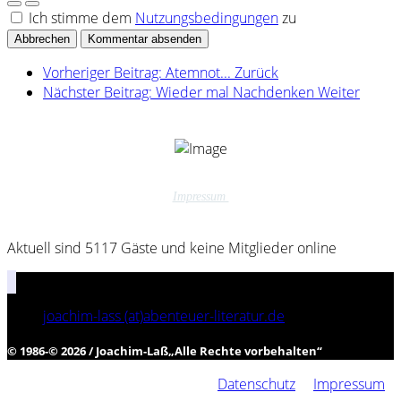
Ich stimme dem
Nutzungsbedingungen
zu
Abbrechen
Kommentar absenden
Vorheriger Beitrag: Atemnot...
Zurück
Nächster Beitrag: Wieder mal Nachdenken
Weiter
Impressum
Aktuell sind 5117 Gäste und keine Mitglieder online
joachim-lass (at)abenteuer-literatur.de
© 1986-© 2026 / Joachim-Laß
„
Alle Rechte vorbehalten
“
Datenschutz
Impressum