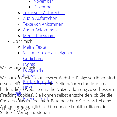
November
Dezember
Texte vom Aufbrechen
Audio-Aufbrechen
Texte von Ankommen
Audio-Ankommen
Meditationsraum
Über mich
Meine Texte
Vertonte Texte aus eigenen
Gedichten
Events
Wir benutzen Cookies
Fotogalerie
Presse
Wir nutzen Cookies auf unserer Website. Einige von ihnen sind
Kontaktformular
essenziell für den Betrieb der Seite, während andere uns
Links
helfen, diese Website und die Nutzererfahrung zu verbessern
Login
(Tracking Cookies). Sie können selbst entscheiden, ob Sie die
Eigenes Profil
Cookies zulassen möchten. Bitte beachten Sie, dass bei einer
Ablehnung womöglich nicht mehr alle Funktionalitäten der
Fr, Aug. 7, 2026
Seite zur Verfügung stehen.