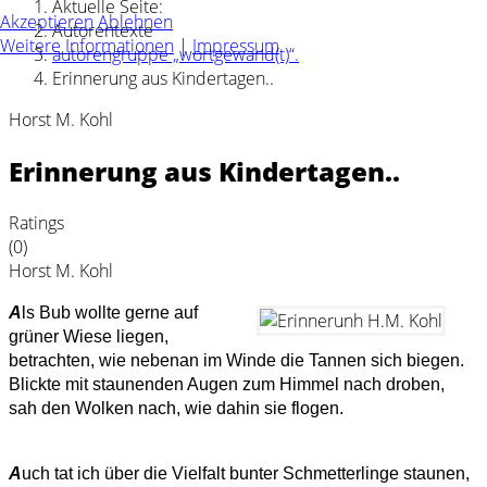
Aktuelle Seite:
Akzeptieren
Ablehnen
Autorentexte
Weitere Informationen
|
Impressum
autorengruppe „wortgewand(t)“.
Erinnerung aus Kindertagen..
Horst M. Kohl
Erinnerung aus Kindertagen..
Ratings
(0)
Horst M. Kohl
A
ls Bub wollte gerne auf
grüner Wiese liegen,
betrachten, wie nebenan im Winde die Tannen sich biegen.
Blickte mit staunenden Augen zum Himmel nach droben,
sah den Wolken nach, wie dahin sie flogen.
A
uch tat ich über die Vielfalt bunter Schmetterlinge staunen,