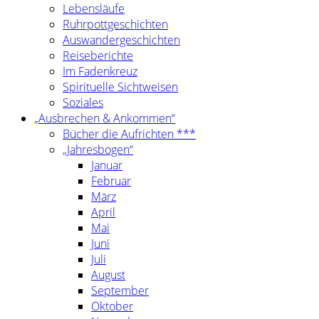
Lebensläufe
Ruhrpottgeschichten
Auswandergeschichten
Reiseberichte
Im Fadenkreuz
Spirituelle Sichtweisen
Soziales
„Ausbrechen & Ankommen“
Bücher die Aufrichten ***
„Jahresbogen“
Januar
Februar
März
April
Mai
Juni
Juli
August
September
Oktober