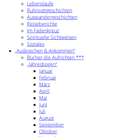
Lebensläufe
Ruhrpottgeschichten
Auswandergeschichten
Reiseberichte
Im Fadenkreuz
Spirituelle Sichtweisen
Soziales
„Ausbrechen & Ankommen“
Bücher die Aufrichten ***
„Jahresbogen“
Januar
Februar
März
April
Mai
Juni
Juli
August
September
Oktober