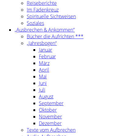
Reiseberichte
Im Fadenkreuz
Spirituelle Sichtweisen
Soziales
„Ausbrechen & Ankommen“
Bücher die Aufrichten ***
„Jahresbogen“
Januar
Februar
März
April
Mai
Juni
Juli
August
September
Oktober
November
Dezember
Texte vom Aufbrechen