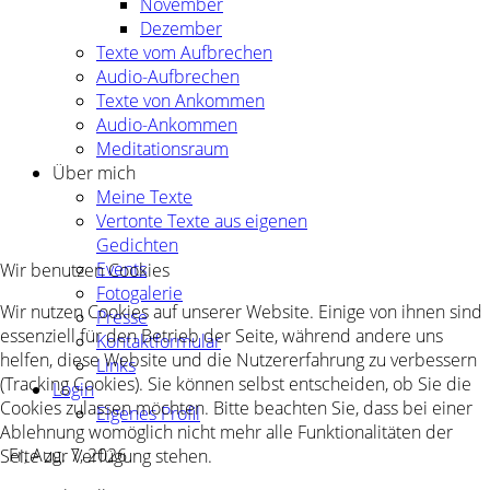
November
Dezember
Texte vom Aufbrechen
Audio-Aufbrechen
Texte von Ankommen
Audio-Ankommen
Meditationsraum
Über mich
Meine Texte
Vertonte Texte aus eigenen
Gedichten
Events
Wir benutzen Cookies
Fotogalerie
Wir nutzen Cookies auf unserer Website. Einige von ihnen sind
Presse
essenziell für den Betrieb der Seite, während andere uns
Kontaktformular
helfen, diese Website und die Nutzererfahrung zu verbessern
Links
(Tracking Cookies). Sie können selbst entscheiden, ob Sie die
Login
Cookies zulassen möchten. Bitte beachten Sie, dass bei einer
Eigenes Profil
Ablehnung womöglich nicht mehr alle Funktionalitäten der
Fr, Aug. 7, 2026
Seite zur Verfügung stehen.