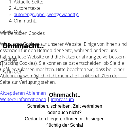
Aktuelle Seite:
Autorentexte
autorengruppe „wortgewand(t)“.
Ohnmacht..
Karin Oehl
Wir benutzen Cookies
Ohnmacht..
Wir nutzen Cookies auf unserer Website. Einige von ihnen sind
essenziell für den Betrieb der Seite, während andere uns
helfen, diese Website und die Nutzererfahrung zu verbessern
Ratings
(Tracking Cookies). Sie können selbst entscheiden, ob Sie die
(1)
Cookies zulassen möchten. Bitte beachten Sie, dass bei einer
Karin Oehl
Ablehnung womöglich nicht mehr alle Funktionalitäten der
Seite zur Verfügung stehen.
Akzeptieren
Ablehnen
Ohnmacht..
Weitere Informationen
|
Impressum
Schreiben, schreiben, Zeit vertreiben
oder auch nicht?
Gedanken fliegen, können nicht siegen
flüchtig der Schlaf