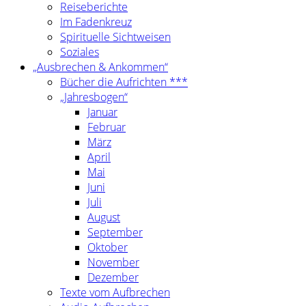
Reiseberichte
Im Fadenkreuz
Spirituelle Sichtweisen
Soziales
„Ausbrechen & Ankommen“
Bücher die Aufrichten ***
„Jahresbogen“
Januar
Februar
März
April
Mai
Juni
Juli
August
September
Oktober
November
Dezember
Texte vom Aufbrechen