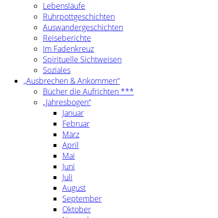
Lebensläufe
Ruhrpottgeschichten
Auswandergeschichten
Reiseberichte
Im Fadenkreuz
Spirituelle Sichtweisen
Soziales
„Ausbrechen & Ankommen“
Bücher die Aufrichten ***
„Jahresbogen“
Januar
Februar
März
April
Mai
Juni
Juli
August
September
Oktober