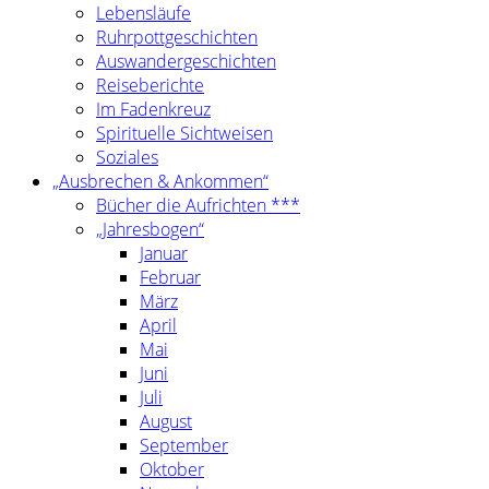
Lebensläufe
Ruhrpottgeschichten
Auswandergeschichten
Reiseberichte
Im Fadenkreuz
Spirituelle Sichtweisen
Soziales
„Ausbrechen & Ankommen“
Bücher die Aufrichten ***
„Jahresbogen“
Januar
Februar
März
April
Mai
Juni
Juli
August
September
Oktober