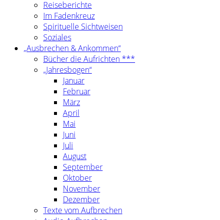
Reiseberichte
Im Fadenkreuz
Spirituelle Sichtweisen
Soziales
„Ausbrechen & Ankommen“
Bücher die Aufrichten ***
„Jahresbogen“
Januar
Februar
März
April
Mai
Juni
Juli
August
September
Oktober
November
Dezember
Texte vom Aufbrechen