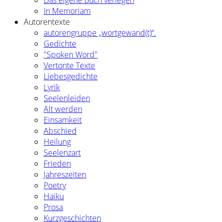
Das eigene Buch verlegen
In Memoriam
Autorentexte
autorengruppe „wortgewand(t)“.
Gedichte
"Spoken Word"
Vertonte Texte
Liebesgedichte
Lyrik
Seelenleiden
Alt werden
Einsamkeit
Abschied
Heilung
Seelenzart
Frieden
Jahreszeiten
Poetry
Haiku
Prosa
Kurzgeschichten