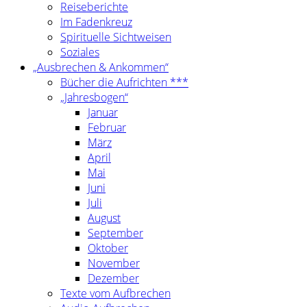
Reiseberichte
Im Fadenkreuz
Spirituelle Sichtweisen
Soziales
„Ausbrechen & Ankommen“
Bücher die Aufrichten ***
„Jahresbogen“
Januar
Februar
März
April
Mai
Juni
Juli
August
September
Oktober
November
Dezember
Texte vom Aufbrechen