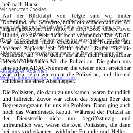
heil nach Hause.
Wir benutzen Cookies
Auf der Rückfahrt von Telgte sind wir hinter
Wir nutzen Cookies auf unserer Website. Einige von ihnen sind
Dortmund, vor Schwerte, mit Motorschaden auf der A1
essenziell für den Betrieb der Seite, während andere uns
liegen geblieben. Im Auto, in ihrer Box, unsere zwei
helfen, diese Website und die Nutzererfahrung zu verbessern
Hunde, die die Welt nicht mehr verstanden. Der ADAC
(Tracking Cookies). Sie können selbst entscheiden, ob Sie die
war telefonisch nicht erreichbar – die Nummer auf
Cookies zulassen möchten. Bitte beachten Sie, dass bei einer
unseren Papieren galt nicht mehr. „Rufen Sie die
Ablehnung womöglich nicht mehr alle Funktionalitäten der
Auskunft an!“ Wie denn, als alter, nicht handyaffiner
Seite zur Verfügung stehen.
Mensch?
Also riefen wir die Polizei an. Die gaben uns
eine andere ADAC‑Nummer, die wieder nicht erreichbar
Akzeptieren
Ablehnen
war. Also riefen wir erneut die Polizei an, und diesmal
Weitere Informationen
|
Impressum
schickten sie einen Abschlepper.
Die Polizisten, die dann zu uns kamen, waren freundlich
und hilfreich. Zuvor war schon das Steigen über den
Begrenzungszaun für uns ein Problem. Dann ging auch
noch das Warndreieck kaputt. Während der Polizist an
der Dienststelle nicht nur begriffsstutzig und
unfreundlich war, waren die zwei Polizisten, die dann
bei uns vorbeikamen, wirkliche Freunde und Helfer –