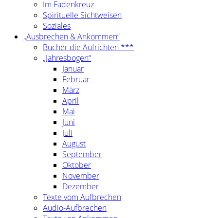
Im Fadenkreuz
Spirituelle Sichtweisen
Soziales
„Ausbrechen & Ankommen“
Bücher die Aufrichten ***
„Jahresbogen“
Januar
Februar
März
April
Mai
Juni
Juli
August
September
Oktober
November
Dezember
Texte vom Aufbrechen
Audio-Aufbrechen