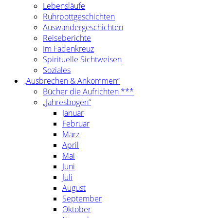
Lebensläufe
Ruhrpottgeschichten
Auswandergeschichten
Reiseberichte
Im Fadenkreuz
Spirituelle Sichtweisen
Soziales
„Ausbrechen & Ankommen“
Bücher die Aufrichten ***
„Jahresbogen“
Januar
Februar
März
April
Mai
Juni
Juli
August
September
Oktober