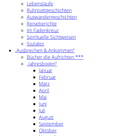
Lebensläufe
Ruhrpottgeschichten
Auswandergeschichten
Reiseberichte
Im Fadenkreuz
Spirituelle Sichtweisen
Soziales
„Ausbrechen & Ankommen“
Bücher die Aufrichten ***
„Jahresbogen“
Januar
Februar
März
April
Mai
Juni
Juli
August
September
Oktober