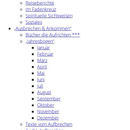
Reiseberichte
Im Fadenkreuz
Spirituelle Sichtweisen
Soziales
„Ausbrechen & Ankommen“
Bücher die Aufrichten ***
„Jahresbogen“
Januar
Februar
März
April
Mai
Juni
Juli
August
September
Oktober
November
Dezember
Texte vom Aufbrechen