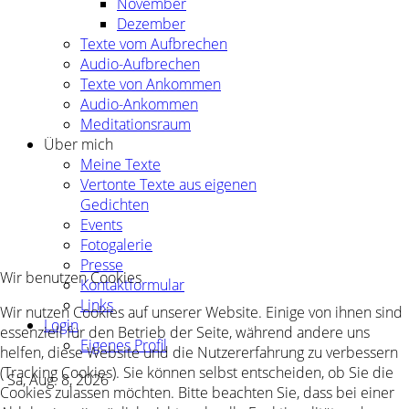
November
Dezember
Texte vom Aufbrechen
Audio-Aufbrechen
Texte von Ankommen
Audio-Ankommen
Meditationsraum
Über mich
Meine Texte
Vertonte Texte aus eigenen
Gedichten
Events
Fotogalerie
Presse
Wir benutzen Cookies
Kontaktformular
Links
Wir nutzen Cookies auf unserer Website. Einige von ihnen sind
Login
essenziell für den Betrieb der Seite, während andere uns
Eigenes Profil
helfen, diese Website und die Nutzererfahrung zu verbessern
(Tracking Cookies). Sie können selbst entscheiden, ob Sie die
Sa, Aug. 8, 2026
Cookies zulassen möchten. Bitte beachten Sie, dass bei einer