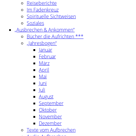
Reiseberichte
Im Fadenkreuz
Spirituelle Sichtweisen
Soziales
„Ausbrechen & Ankommen“
Bücher die Aufrichten ***
„Jahresbogen“
Januar
Februar
März
April
Mai
Juni
Juli
August
September
Oktober
November
Dezember
Texte vom Aufbrechen