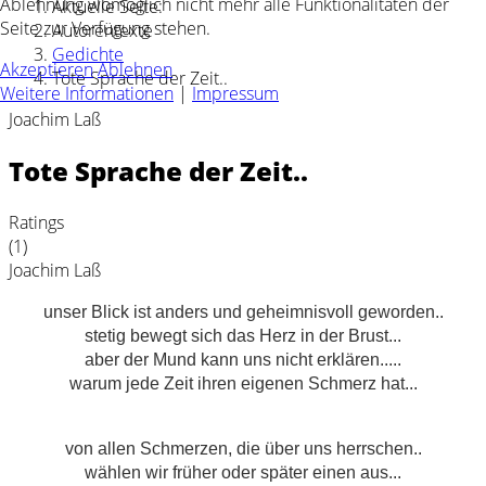
Ablehnung womöglich nicht mehr alle Funktionalitäten der
Aktuelle Seite:
Seite zur Verfügung stehen.
Autorentexte
Gedichte
Akzeptieren
Ablehnen
Tote Sprache der Zeit..
Weitere Informationen
|
Impressum
Joachim Laß
Tote Sprache der Zeit..
Ratings
(1)
Joachim Laß
unser Blick ist anders und geheimnisvoll geworden..
stetig bewegt sich das Herz in der Brust...
aber der Mund kann uns nicht erklären.....
warum jede Zeit ihren eigenen Schmerz hat...
von allen Schmerzen, die über uns herrschen..
wählen wir früher oder später einen aus...