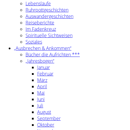
Lebensläufe
Ruhrpottgeschichten
Auswandergeschichten
Reiseberichte
Im Fadenkreuz
Spirituelle Sichtweisen
Soziales
„Ausbrechen & Ankommen“
Bücher die Aufrichten ***
„Jahresbogen“
Januar
Februar
März
April
Mai
Juni
Juli
August
September
Oktober