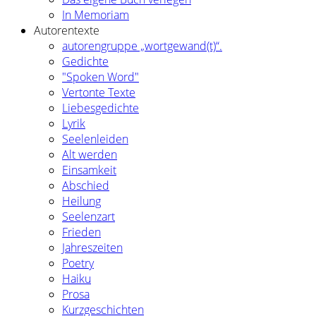
In Memoriam
Autorentexte
autorengruppe „wortgewand(t)“.
Gedichte
"Spoken Word"
Vertonte Texte
Liebesgedichte
Lyrik
Seelenleiden
Alt werden
Einsamkeit
Abschied
Heilung
Seelenzart
Frieden
Jahreszeiten
Poetry
Haiku
Prosa
Kurzgeschichten