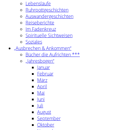
Lebensläufe
Ruhrpottgeschichten
Auswandergeschichten
Reiseberichte
Im Fadenkreuz
Spirituelle Sichtweisen
Soziales
„Ausbrechen & Ankommen“
Bücher die Aufrichten ***
„Jahresbogen“
Januar
Februar
März
April
Mai
Juni
Juli
August
September
Oktober