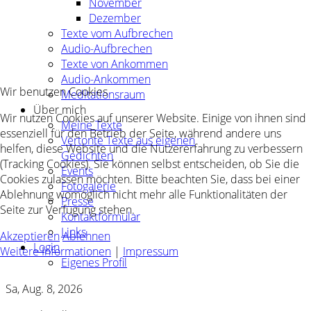
November
Dezember
Texte vom Aufbrechen
Audio-Aufbrechen
Texte von Ankommen
Audio-Ankommen
Wir benutzen Cookies
Meditationsraum
Über mich
Wir nutzen Cookies auf unserer Website. Einige von ihnen sind
Meine Texte
essenziell für den Betrieb der Seite, während andere uns
Vertonte Texte aus eigenen
helfen, diese Website und die Nutzererfahrung zu verbessern
Gedichten
(Tracking Cookies). Sie können selbst entscheiden, ob Sie die
Events
Cookies zulassen möchten. Bitte beachten Sie, dass bei einer
Fotogalerie
Ablehnung womöglich nicht mehr alle Funktionalitäten der
Presse
Seite zur Verfügung stehen.
Kontaktformular
Links
Akzeptieren
Ablehnen
Login
Weitere Informationen
|
Impressum
Eigenes Profil
Sa, Aug. 8, 2026