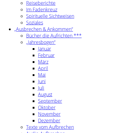
Reiseberichte
Im Fadenkreuz
Spirituelle Sichtweisen
Soziales
„Ausbrechen & Ankommen“
Bücher die Aufrichten ***
„Jahresbogen“
Januar
Februar
März
April
Mai
Juni
Juli
August
September
Oktober
November
Dezember
Texte vom Aufbrechen