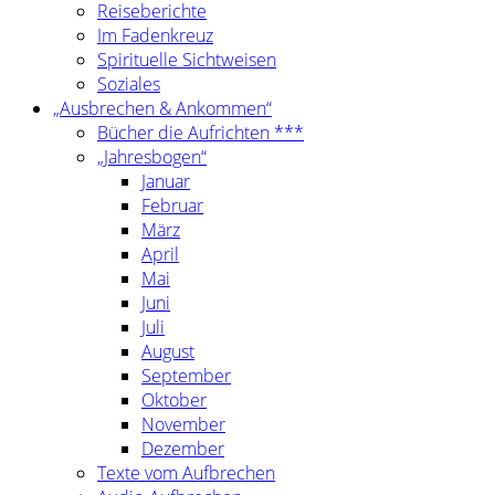
Reiseberichte
Im Fadenkreuz
Spirituelle Sichtweisen
Soziales
„Ausbrechen & Ankommen“
Bücher die Aufrichten ***
„Jahresbogen“
Januar
Februar
März
April
Mai
Juni
Juli
August
September
Oktober
November
Dezember
Texte vom Aufbrechen