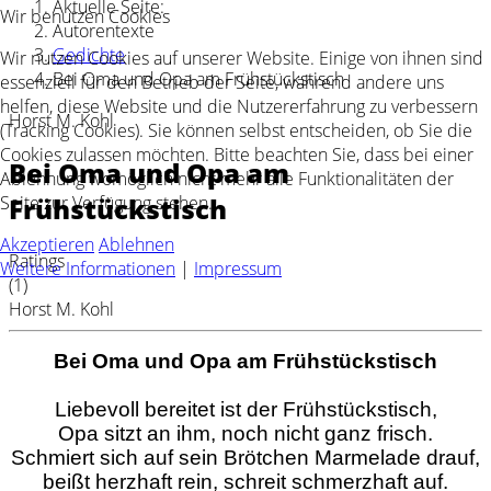
Aktuelle Seite:
Wir benutzen Cookies
Autorentexte
Gedichte
Wir nutzen Cookies auf unserer Website. Einige von ihnen sind
Bei Oma und Opa am Frühstückstisch
essenziell für den Betrieb der Seite, während andere uns
helfen, diese Website und die Nutzererfahrung zu verbessern
Horst M. Kohl
(Tracking Cookies). Sie können selbst entscheiden, ob Sie die
Cookies zulassen möchten. Bitte beachten Sie, dass bei einer
Bei Oma und Opa am
Ablehnung womöglich nicht mehr alle Funktionalitäten der
Seite zur Verfügung stehen.
Frühstückstisch
Akzeptieren
Ablehnen
Ratings
Weitere Informationen
|
Impressum
(1)
Horst M. Kohl
Bei Oma und Opa am Frühstückstisch
Liebevoll bereitet ist der Frühstückstisch,
Opa sitzt an ihm, noch nicht ganz frisch.
Schmiert sich auf sein Brötchen Marmelade drauf,
beißt herzhaft rein, schreit schmerzhaft auf.