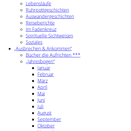
Lebensläufe
Ruhrpottgeschichten
Auswandergeschichten
Reiseberichte
Im Fadenkreuz
Spirituelle Sichtweisen
Soziales
„Ausbrechen & Ankommen“
Bücher die Aufrichten ***
„Jahresbogen“
Januar
Februar
März
April
Mai
Juni
Juli
August
September
Oktober