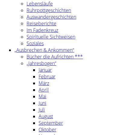
Lebensläufe
Ruhrpottgeschichten
Auswandergeschichten
Reiseberichte
Im Fadenkreuz
Spirituelle Sichtweisen
Soziales
„Ausbrechen & Ankommen“
Bücher die Aufrichten ***
„Jahresbogen“
Januar
Februar
März
April
Mai
Juni
Juli
August
September
Oktober