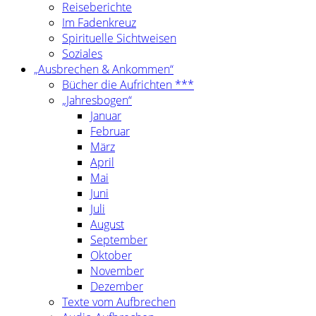
Reiseberichte
Im Fadenkreuz
Spirituelle Sichtweisen
Soziales
„Ausbrechen & Ankommen“
Bücher die Aufrichten ***
„Jahresbogen“
Januar
Februar
März
April
Mai
Juni
Juli
August
September
Oktober
November
Dezember
Texte vom Aufbrechen