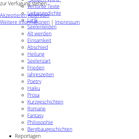
zur Verfügung stehen.
Vertonte Texte
Liebesgedichte
Akzeptieren
Ablehnen
Lyrik
Weitere Informationen
|
Impressum
Seelenleiden
Alt werden
Einsamkeit
Abschied
Heilung
Seelenzart
Frieden
Jahreszeiten
Poetry
Haiku
Prosa
Kurzgeschichten
Romane
Fantasy
Philosophie
Bergbaugeschichten
Reportagen